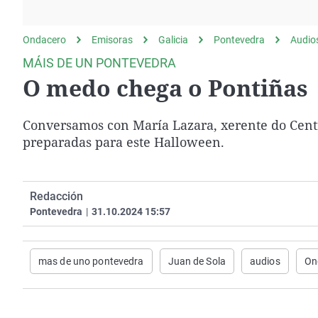
La rosa de los vientos
Caso
Extremadura
Gente viajera
Retornados
Galicia
Ondacero
Emisoras
Galicia
Pontevedra
Audio
Como el perro y el
Equipo de investigación
La Rioja
MÁIS DE UN PONTEVEDRA
gato
O medo chega o Pontiñas
Operación Viuda
Navarra
Negra
País Vasco
Conversamos con María Lazara, xerente do Centr
preparadas para este Halloween.
Redacción
Pontevedra
|
31.10.2024 15:57
mas de uno pontevedra
Juan de Sola
audios
On