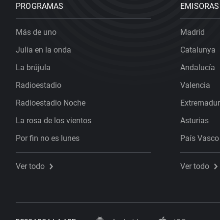
PROGRAMAS
EMISORAS
Más de uno
Madrid
Julia en la onda
Catalunya
La brújula
Andalucía
Radioestadio
Valencia
Radioestadio Noche
Extremadu
La rosa de los vientos
Asturias
Por fin no es lunes
País Vasco
Ver todo
Ver todo