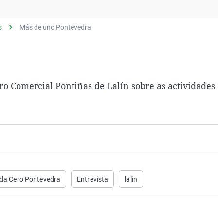
Virales
Televisión
s
Más de uno Pontevedra
Elecciones
o Comercial Pontiñas de Lalín sobre as actividades
da Cero Pontevedra
Entrevista
lalin