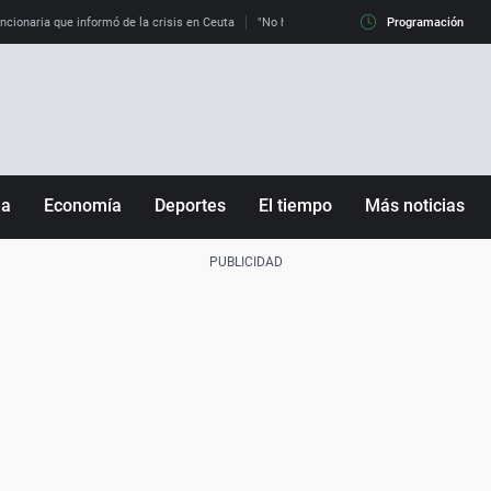
uncionaria que informó de la crisis en Ceuta
"No hay mafias, que no nos engañen": exper
Programación
ña
Economía
Deportes
El tiempo
Más noticias
Fútbol
Sociedad
Baloncesto
Mundo
Tenis
Salud
Motor
Cultura
Ciencia y Tecnología
adrid
Gastronomía
nciana
Medio ambiente