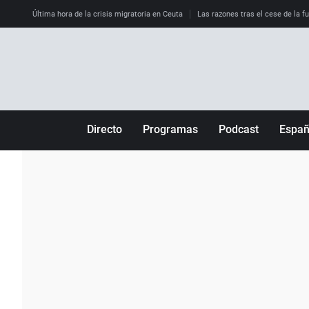
Última hora de la crisis migratoria en Ceuta
Las razones tras el cese de la f
Directo
Programas
Podcast
Espa
Más de uno
Los Perseguidos
Andalucía
Por fin
Malas decisiones
Aragón
Julia en la onda
Expedientes del más allá
Baleares
La brújula
El viaje del Guernica
Cantabria
Radioestadio
Invisibles
Cataluña
Radioestadio noche
Prohibido morirse
Comunidad de M
El colegio invisible
Esto no ha pasado
Comunitat Vale