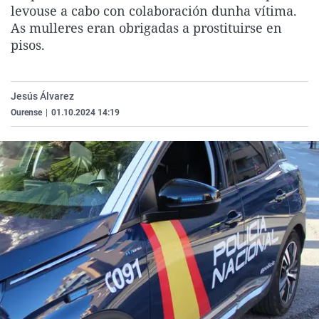
levouse a cabo con colaboración dunha vítima.
La rosa de los vientos
Caso
Extremadura
Virales
As mulleres eran obrigadas a prostituirse en
Gente viajera
Retornados
Galicia
Televisión
pisos.
Como el perro y el gat
Equipo de investigaci
La Rioja
Elecciones
Operación Viuda Negr
Navarra
Jesús Álvarez
País Vasco
Ourense
|
01.10.2024 14:19