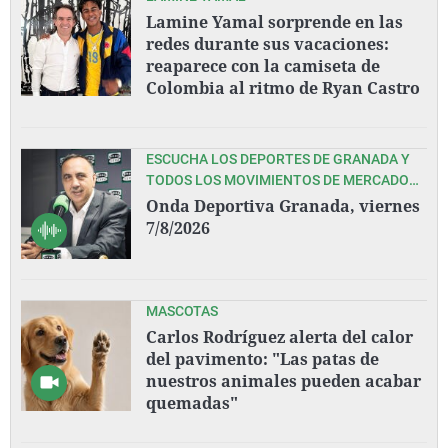
Lamine Yamal sorprende en las
redes durante sus vacaciones:
reaparece con la camiseta de
Colombia al ritmo de Ryan Castro
ESCUCHA LOS DEPORTES DE GRANADA Y
TODOS LOS MOVIMIENTOS DE MERCADO
EN ESTA PRETEMPORADA DEL GRANADA
Onda Deportiva Granada, viernes
CF, CON PEDRO LARA Y TODO SU EQUIPO
7/8/2026
MASCOTAS
Carlos Rodríguez alerta del calor
del pavimento: "Las patas de
nuestros animales pueden acabar
quemadas"