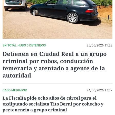
La rosa de los vientos
Caso
Extremadura
Virales
Gente viajera
Retornados
Galicia
Televisión
Como el perro y el gat
Equipo de investigaci
La Rioja
Elecciones
Operación Viuda Negr
Navarra
País Vasco
EN TOTAL HUBO 5 DETENIDOS
25/06/2026 11:23
Detienen en Ciudad Real a un grupo
criminal por robos, conducción
temeraria y atentado a agente de la
autoridad
CASO MEDIADOR
24/06/2026 17:37
La Fiscalía pide ocho años de cárcel para el
exdiputado socialista Tito Berni por cohecho y
pertenencia a grupo criminal