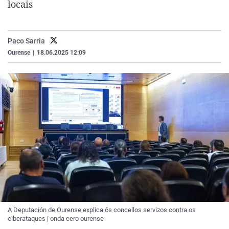
locais
La rosa de los vientos
Caso
Extremadura
Virales
Gente viajera
Retornados
Galicia
Televisión
Paco Sarria
Como el perro y el gat
Equipo de investigaci
La Rioja
Elecciones
Ourense
|
18.06.2025 12:09
Operación Viuda Negr
Navarra
País Vasco
A Deputación de Ourense explica ós concellos servizos contra os
ciberataques | onda cero ourense