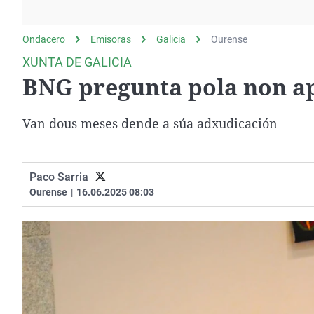
La rosa de los vientos
Caso
Extremadura
Gente viajera
Retornados
Galicia
Ondacero
Emisoras
Galicia
Ourense
Como el perro y el
Equipo de investigación
La Rioja
XUNTA DE GALICIA
gato
BNG pregunta pola non a
Operación Viuda
Navarra
Negra
País Vasco
Van dous meses dende a súa adxudicación
Paco Sarria
Ourense
|
16.06.2025 08:03