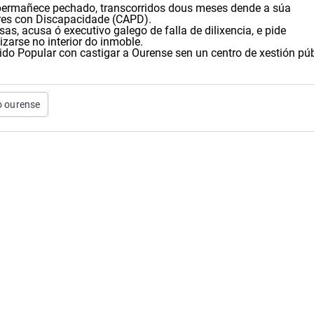
 permañece pechado, transcorridos dous meses dende a súa
res con Discapacidade (CAPD).
, acusa ó executivo galego de falla de dilixencia, e pide
zarse no interior do inmoble.
tido Popular con castigar a Ourense sen un centro de xestión púb
o ourense