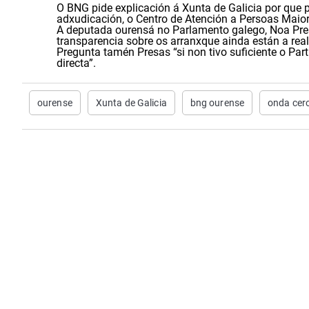
O BNG pide explicación á Xunta de Galicia por que
adxudicación, o Centro de Atención a Persoas Maio
A deputada ourensá no Parlamento galego, Noa Presas
transparencia sobre os arranxque ainda están a reali
Pregunta tamén Presas “si non tivo suficiente o Par
directa”.
ourense
Xunta de Galicia
bng ourense
onda cer