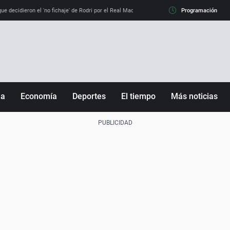
e decidieron el 'no fichaje' de Rodri por el Real Madrid y su 'sí' al Barça
Programación
La llamada de
ña
Economía
Deportes
El tiempo
Más noticias
Fútbol
Sociedad
Baloncesto
Mundo
Tenis
Salud
Motor
Cultura
Ciencia y Tecnología
adrid
Gastronomía
nciana
Medio ambiente