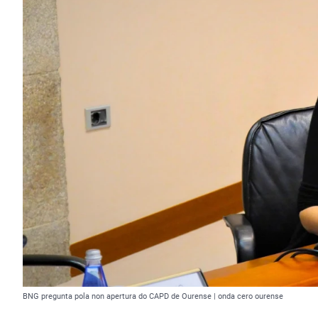
BNG pregunta pola non apertura do CAPD de Ourense | onda cero ourense