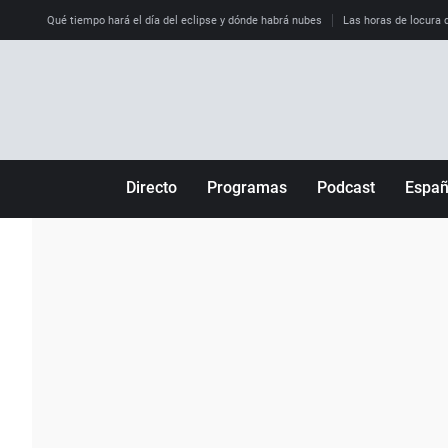
Qué tiempo hará el día del eclipse y dónde habrá nubes
Las horas de locura qu
Directo
Programas
Podcast
Espa
Más de uno
Los Perseguidos
Andalucía
Por fin
Malas decisiones
Aragón
Julia en la onda
Expedientes del más allá
Baleares
La brújula
El viaje del Guernica
Cantabria
Radioestadio
Invisibles
Cataluña
Radioestadio noche
Prohibido morirse
Comunidad de M
El colegio invisible
Esto no ha pasado
Comunitat Vale