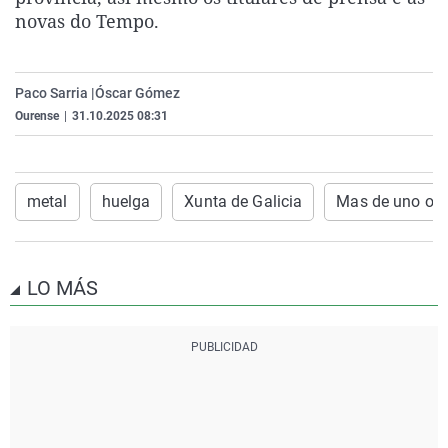
La rosa de los vientos
Caso
Extremadura
Virales
novas do Tempo.
Gente viajera
Retornados
Galicia
Televisión
Como el perro y el gat
Equipo de investigaci
La Rioja
Elecciones
Paco Sarria |
Óscar Gómez
Ourense
|
31.10.2025 08:31
Operación Viuda Negr
Navarra
País Vasco
metal
huelga
Xunta de Galicia
Mas de uno ou
LO MÁS