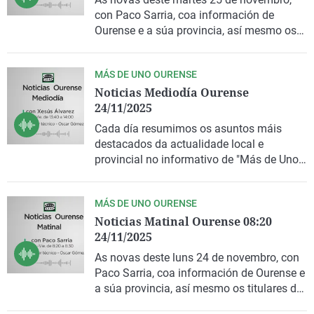
La rosa de los vientos
Caso
Extremadura
Virales
con Paco Sarria, coa información de
Ourense e a súa provincia, así mesmo os
Gente viajera
Retornados
Galicia
Televisión
titulares de prensa e as novas do Tempo.
Como el perro y el gat
Equipo de investigaci
La Rioja
Elecciones
MÁS DE UNO OURENSE
Operación Viuda Negr
Navarra
Noticias Mediodía Ourense
24/11/2025
País Vasco
Cada día resumimos os asuntos máis
destacados da actualidade local e
provincial no informativo de "Más de Uno
Ourense".
MÁS DE UNO OURENSE
Noticias Matinal Ourense 08:20
24/11/2025
As novas deste luns 24 de novembro, con
Paco Sarria, coa información de Ourense e
a súa provincia, así mesmo os titulares de
prensa e as novas do Tempo.