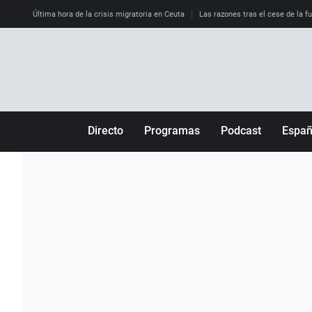
Última hora de la crisis migratoria en Ceuta
Las razones tras el cese de la f
Directo
Programas
Podcast
Espa
Más de uno
Los Perseguidos
Andalucía
Por fin
Malas decisiones
Aragón
Julia en la onda
Expedientes del más allá
Baleares
La brújula
El viaje del Guernica
Cantabria
Radioestadio
Invisibles
Cataluña
Radioestadio noche
Prohibido morirse
Comunidad de M
El colegio invisible
Esto no ha pasado
Comunitat Vale