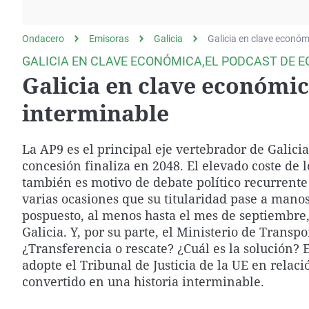
La rosa de los vientos
Caso
Extremadura
Gente viajera
Retornados
Galicia
Ondacero
Emisoras
Galicia
Galicia en clave económ
Como el perro y el
Equipo de investigación
La Rioja
GALICIA EN CLAVE ECONÓMICA,EL PODCAST DE E
gato
Galicia en clave económica
Operación Viuda
Navarra
Negra
País Vasco
interminable
La AP9 es el principal eje vertebrador de Galicia
concesión finaliza en 2048. El elevado coste de l
también es motivo de debate político recurrent
varias ocasiones que su titularidad pase a mano
pospuesto, al menos hasta el mes de septiembre, 
Galicia. Y, por su parte, el Ministerio de Transp
¿Transferencia o rescate? ¿Cuál es la solución? E
adopte el Tribunal de Justicia de la UE en relac
convertido en una historia interminable.