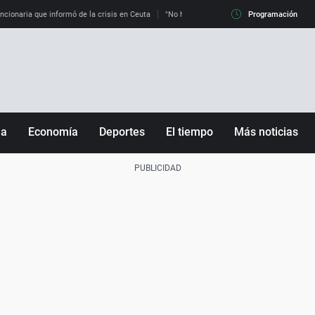
uncionaria que informó de la crisis en Ceuta
"No hay mafias, que no nos engañen": exper
Programación
ña
Economía
Deportes
El tiempo
Más noticias
Fútbol
Sociedad
Baloncesto
Mundo
Tenis
Salud
Motor
Cultura
Ciencia y Tecnología
adrid
Gastronomía
nciana
Medio ambiente