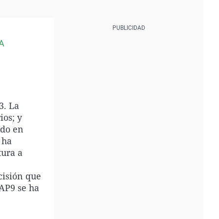
A
3. La
ios; y
ado en
 ha
tura a
cisión que
 AP9 se ha