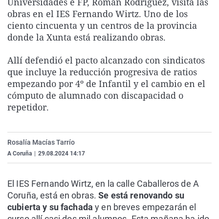
Universidades e FP, Román Rodríguez, visita las
La rosa de los vientos
Caso
Extremadura
Virales
obras en el IES Fernando Wirtz. Uno de los
ciento cincuenta y un centros de la provincia
Gente viajera
Retornados
Galicia
Televisión
donde la Xunta está realizando obras.
Como el perro y el gat
Equipo de investigaci
La Rioja
Elecciones
Allí defendió el pacto alcanzado con sindicatos
Operación Viuda Negr
Navarra
que incluye la reducción progresiva de ratios
País Vasco
empezando por 4º de Infantil y el cambio en el
cómputo de alumnado con discapacidad o
repetidor.
Rosalía Macías Tarrío
A Coruña
|
29.08.2024 14:17
El IES Fernando Wirtz, en la calle Caballeros de A
Coruña, está en obras.
Se está renovando su
cubierta y su fachada
y en breves empezarán el
curso allí casi dos mil alumnos. Esta mañana ha ido