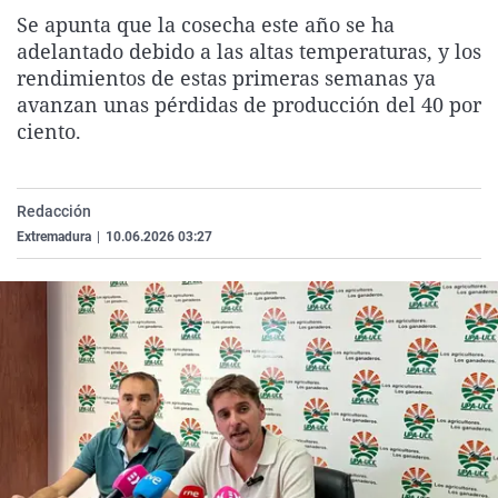
La rosa de los vientos
Caso
Extremadura
Virales
Se apunta que la cosecha este año se ha
adelantado debido a las altas temperaturas, y los
Gente viajera
Retornados
Galicia
Televisión
rendimientos de estas primeras semanas ya
Como el perro y el gat
Equipo de investigaci
La Rioja
Elecciones
avanzan unas pérdidas de producción del 40 por
ciento.
Operación Viuda Negr
Navarra
País Vasco
Redacción
Extremadura
|
10.06.2026 03:27