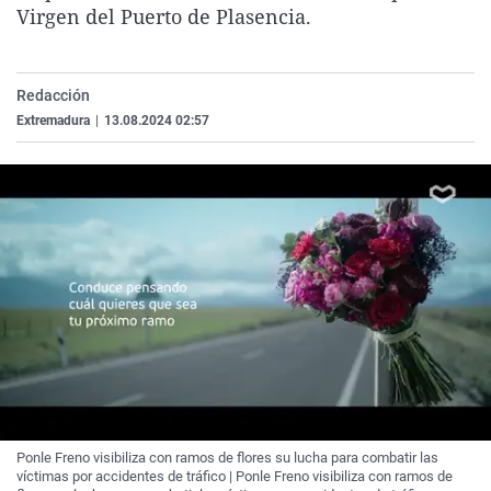
Virgen del Puerto de Plasencia.
La rosa de los vientos
Caso
Extremadura
Virales
Gente viajera
Retornados
Galicia
Televisión
Como el perro y el gat
Equipo de investigaci
La Rioja
Elecciones
Redacción
Extremadura
|
13.08.2024 02:57
Operación Viuda Negr
Navarra
País Vasco
Ponle Freno visibiliza con ramos de flores su lucha para combatir las
víctimas por accidentes de tráfico | Ponle Freno visibiliza con ramos de