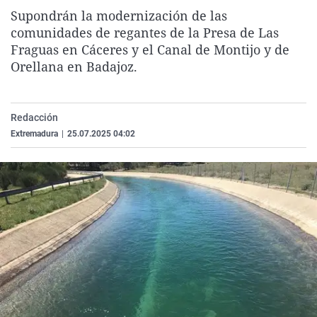
La rosa de los vientos
Caso
Extremadura
Virales
Supondrán la modernización de las
comunidades de regantes de la Presa de Las
Gente viajera
Retornados
Galicia
Televisión
Fraguas en Cáceres y el Canal de Montijo y de
Como el perro y el gat
Equipo de investigaci
La Rioja
Elecciones
Orellana en Badajoz.
Operación Viuda Negr
Navarra
País Vasco
Redacción
Extremadura
|
25.07.2025 04:02