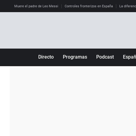
Muere el padre de Leo Messi
Controles fronterizos en España
La diferenc
Directo
Programas
Podcast
Espa
Más de uno
Los Perseguidos
Andalucía
Por fin
Malas decisiones
Aragón
Julia en la onda
Expedientes del más allá
Baleares
La brújula
El viaje del Guernica
Cantabria
Radioestadio
Invisibles
Cataluña
Radioestadio noche
Prohibido morirse
Comunidad de M
El colegio invisible
Esto no ha pasado
Comunitat Vale