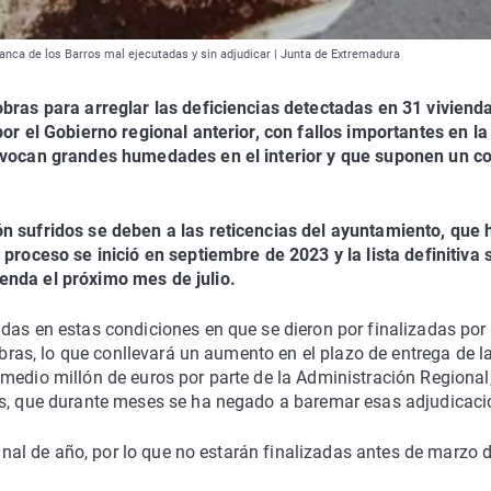
franca de los Barros mal ejecutadas y sin adjudicar | Junta de Extremadura
obras para arreglar las deficiencias detectadas en 31 viviend
or el Gobierno regional anterior, con fallos importantes en la
rovocan grandes humedades en el interior y que suponen un c
n sufridos se deben a las reticencias del ayuntamiento, que 
proceso se inició en septiembre de 2023 y la lista definitiva 
enda el próximo mes de julio.
das en estas condiciones en que se dieron por finalizadas por 
 obras, lo que conllevará un aumento en el plazo de entrega de l
medio millón de euros por parte de la Administración Regional
os, que durante meses se ha negado a baremar esas adjudicaci
final de año, por lo que no estarán finalizadas antes de marzo 