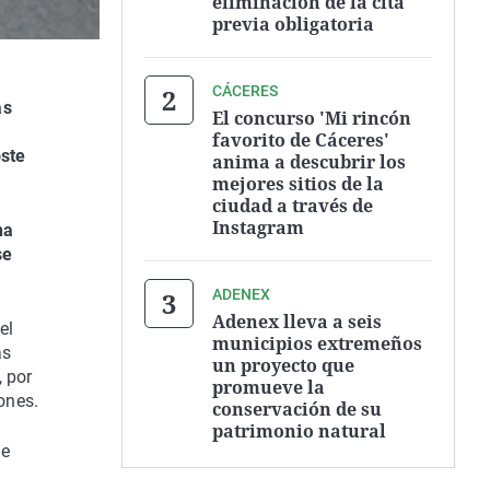
eliminación de la cita
previa obligatoria
CÁCERES
as
El concurso 'Mi rincón
favorito de Cáceres'
oste
anima a descubrir los
mejores sitios de la
ciudad a través de
Instagram
ha
se
ADENEX
Adenex lleva a seis
el
municipios extremeños
as
un proyecto que
, por
promueve la
ones.
conservación de su
patrimonio natural
de