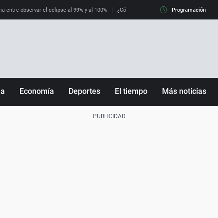
ia entre observar el eclipse al 99% y al 100%
¿Cómo es llegar a Italia con controles fro
Programación
ña
Economía
Deportes
El tiempo
Más noticias
Fútbol
Sociedad
Baloncesto
Mundo
Tenis
Salud
Motor
Cultura
Ciencia y Tecnología
adrid
Gastronomía
nciana
Medio ambiente