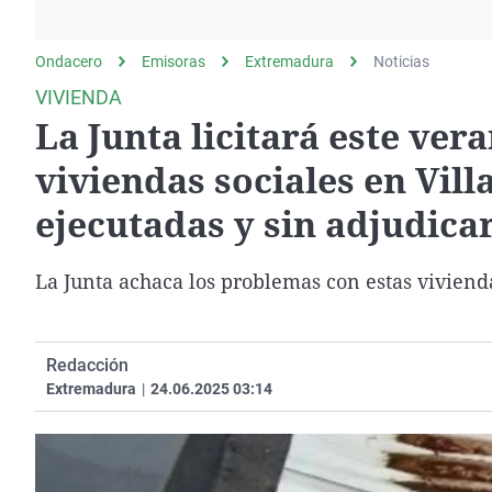
La rosa de los vientos
Caso
Extremadura
Gente viajera
Retornados
Galicia
Ondacero
Emisoras
Extremadura
Noticias
Como el perro y el
Equipo de investigación
La Rioja
VIVIENDA
gato
La Junta licitará este ver
Operación Viuda
Navarra
Negra
País Vasco
viviendas sociales en Vill
ejecutadas y sin adjudica
La Junta achaca los problemas con estas viviend
Redacción
Extremadura
|
24.06.2025 03:14