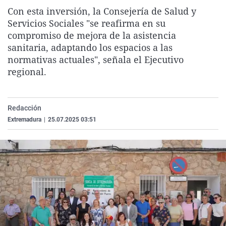
La rosa de los vientos
Caso
Extremadura
Virales
Con esta inversión, la Consejería de Salud y
Servicios Sociales "se reafirma en su
Gente viajera
Retornados
Galicia
Televisión
compromiso de mejora de la asistencia
Como el perro y el gat
Equipo de investigaci
La Rioja
Elecciones
sanitaria, adaptando los espacios a las
normativas actuales", señala el Ejecutivo
Operación Viuda Negr
Navarra
regional.
País Vasco
Redacción
Extremadura
|
25.07.2025 03:51