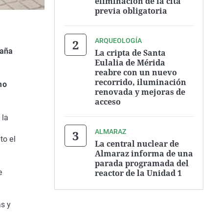
eliminación de la cita
previa obligatoria
ARQUEOLOGÍA
paña
La cripta de Santa
Eulalia de Mérida
reabre con un nuevo
recorrido, iluminación
mo
renovada y mejoras de
acceso
 la
ALMARAZ
to el
La central nuclear de
Almaraz informa de una
parada programada del
reactor de la Unidad 1
e
as y