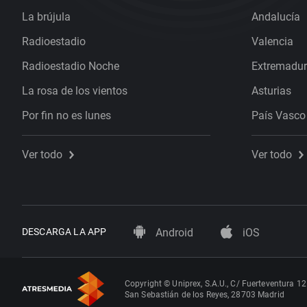
La brújula
Andalucía
Radioestadio
Valencia
Radioestadio Noche
Extremadu
La rosa de los vientos
Asturias
Por fin no es lunes
País Vasco
Ver todo
Ver todo
DESCARGA LA APP
Android
iOS
Copyright © Uniprex, S.A.U., C/ Fuerteventura 12
San Sebastián de los Reyes, 28703 Madrid