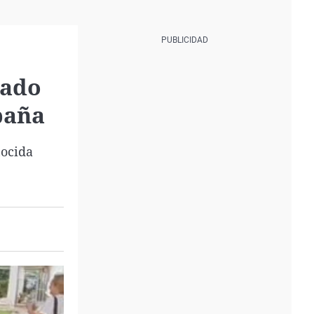
nado
paña
nocida