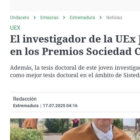
La rosa de los vientos
Caso
Extremadura
Gente viajera
Retornados
Galicia
Ondacero
Emisoras
Extremadura
Noticias
Como el perro y el
Equipo de investigación
La Rioja
UEX
gato
El investigador de la UEx
Operación Viuda
Navarra
Negra
País Vasco
en los Premios Sociedad C
Además, la tesis doctoral de este joven investig
como mejor tesis doctoral en el ámbito de Sisted
Redacción
Extremadura
|
17.07.2025 04:16