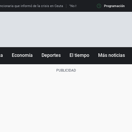
uncionaria que informó de la crisis en Ceuta
"No hay mafias, que no nos engañen": exper
Programación
ña
Economía
Deportes
El tiempo
Más noticias
Fútbol
Sociedad
Baloncesto
Mundo
Tenis
Salud
Motor
Cultura
Ciencia y Tecnología
adrid
Gastronomía
nciana
Medio ambiente