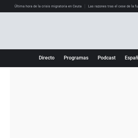
Última hora de la crisis migratoria en Ceuta
Las razones tras el cese de la f
Directo
Programas
Podcast
Espa
Más de uno
Los Perseguidos
Andalucía
Por fin
Malas decisiones
Aragón
Julia en la onda
Expedientes del más allá
Baleares
La brújula
El viaje del Guernica
Cantabria
Radioestadio
Invisibles
Cataluña
Radioestadio noche
Prohibido morirse
Comunidad de M
El colegio invisible
Esto no ha pasado
Comunitat Vale