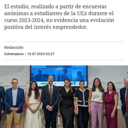
La rosa de los vientos
Caso
Extremadura
Virales
El estudio, realizado a partir de encuestas
anónimas a estudiantes de la UEx durante el
Gente viajera
Retornados
Galicia
Televisión
curso 2023-2024, no evidencia una evolución
Como el perro y el gat
Equipo de investigaci
La Rioja
Elecciones
positiva del interés emprendedor.
Operación Viuda Negr
Navarra
País Vasco
Redacción
Extremadura
|
10.07.2025 03:27