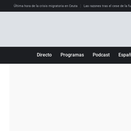
Última hora de la crisis migratoria en Ceuta
Las razones tras el cese de la f
Directo
Programas
Podcast
Espa
Más de uno
Los Perseguidos
Andalucía
Por fin
Malas decisiones
Aragón
Julia en la onda
Expedientes del más allá
Baleares
La brújula
El viaje del Guernica
Cantabria
Radioestadio
Invisibles
Cataluña
Radioestadio noche
Prohibido morirse
Comunidad de M
El colegio invisible
Esto no ha pasado
Comunitat Vale