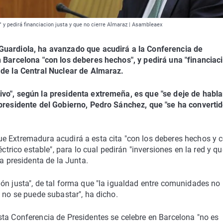
" y pedirá financiacion justa y que no cierre Almaraz | Asambleaex
Guardiola, ha avanzado que acudirá a la Conferencia de
n Barcelona "con los deberes hechos", y pedirá una "financiac
 de la Central Nuclear de Almaraz.
vo", según la presidenta extremeña, es que "se deje de habla
 presidente del Gobierno, Pedro Sánchez, que "se ha converti
e Extremadura acudirá a esta cita "con los deberes hechos y 
éctrico estable", para lo cual pedirán "inversiones en la red y q
la presidenta de la Junta.
ón justa", de tal forma que "la igualdad entre comunidades no
 no se puede subastar", ha dicho.
sta Conferencia de Presidentes se celebre en Barcelona "no es