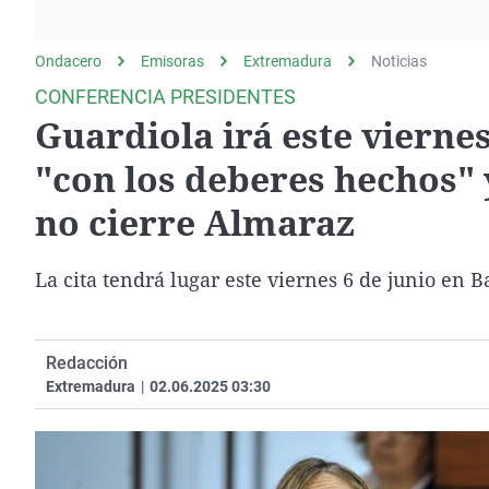
La rosa de los vientos
Caso
Extremadura
Gente viajera
Retornados
Galicia
Ondacero
Emisoras
Extremadura
Noticias
Como el perro y el
Equipo de investigación
La Rioja
CONFERENCIA PRESIDENTES
gato
Guardiola irá este vierne
Operación Viuda
Navarra
Negra
País Vasco
"con los deberes hechos" 
no cierre Almaraz
La cita tendrá lugar este viernes 6 de junio en B
Redacción
Extremadura
|
02.06.2025 03:30