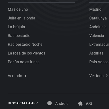
Más de uno
Madrid
Julia en la onda
Catalunya
La brújula
Andalucía
Radioestadio
Valencia
Radioestadio Noche
Extremadu
La rosa de los vientos
Asturias
Por fin no es lunes
País Vasco
Ver todo
Ver todo
DESCARGA LA APP
Android
iOS