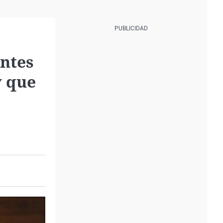
entes
y que