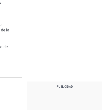
s
o
 de la
ia de