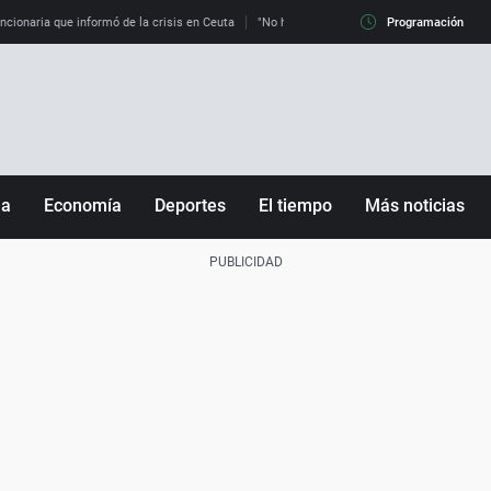
uncionaria que informó de la crisis en Ceuta
"No hay mafias, que no nos engañen": exper
Programación
ña
Economía
Deportes
El tiempo
Más noticias
Fútbol
Sociedad
Baloncesto
Mundo
Tenis
Salud
Motor
Cultura
Ciencia y Tecnología
adrid
Gastronomía
nciana
Medio ambiente