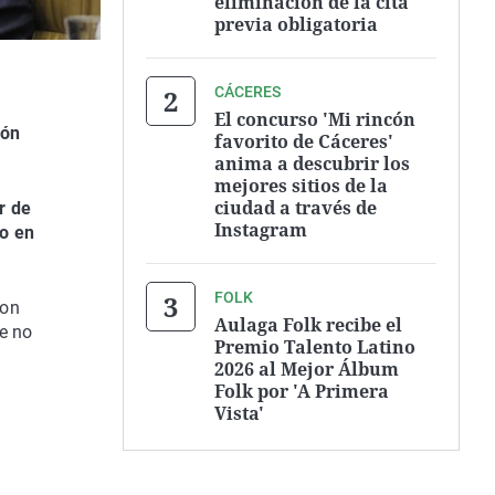
eliminación de la cita
previa obligatoria
CÁCERES
El concurso 'Mi rincón
ión
favorito de Cáceres'
anima a descubrir los
mejores sitios de la
ciudad a través de
r de
Instagram
do en
FOLK
con
Aulaga Folk recibe el
ue no
Premio Talento Latino
2026 al Mejor Álbum
Folk por 'A Primera
Vista'