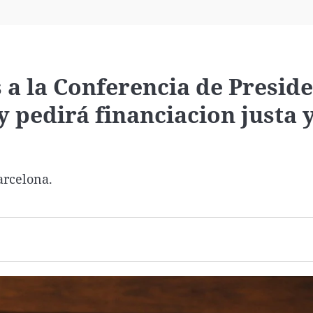
Virales
Televisión
Elecciones
s a la Conferencia de Presid
y pedirá financiacion justa 
arcelona.