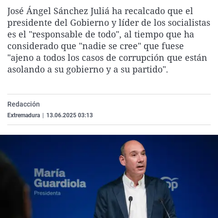
La rosa de los vientos
Caso
Extremadura
Virales
José Ángel Sánchez Juliá ha recalcado que el
presidente del Gobierno y líder de los socialistas
Gente viajera
Retornados
Galicia
Televisión
es el "responsable de todo", al tiempo que ha
Como el perro y el gat
Equipo de investigaci
La Rioja
Elecciones
considerado que "nadie se cree" que fuese
"ajeno a todos los casos de corrupción que están
Operación Viuda Negr
Navarra
asolando a su gobierno y a su partido".
País Vasco
Redacción
Extremadura
|
13.06.2025 03:13