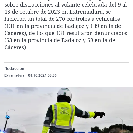
sobre distracciones al volante celebrada del 9 al
La rosa de los vientos
Caso
Extremadura
Virales
15 de octubre de 2023 en Extremadura, se
Gente viajera
Retornados
Galicia
Televisión
hicieron un total de 270 controles a vehículos
(131 en la provincia de Badajoz y 139 en la de
Como el perro y el gat
Equipo de investigaci
La Rioja
Elecciones
Cáceres), de los que 131 resultaron denunciados
Operación Viuda Negr
Navarra
(63 en la provincia de Badajoz y 68 en la de
Cáceres).
País Vasco
Redacción
Extremadura
|
08.10.2024 03:33