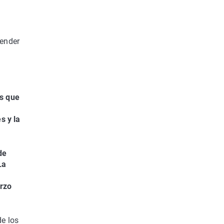
tender
es que
s y la
de
La
erzo
de los