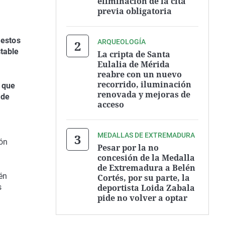
eliminación de la cita
previa obligatoria
 estos
ARQUEOLOGÍA
stable
La cripta de Santa
Eulalia de Mérida
reabre con un nuevo
recorrido, iluminación
o que
renovada y mejoras de
 de
acceso
MEDALLAS DE EXTREMADURA
ón
Pesar por la no
concesión de la Medalla
de Extremadura a Belén
én
Cortés, por su parte, la
deportista Loida Zabala
s
pide no volver a optar
n