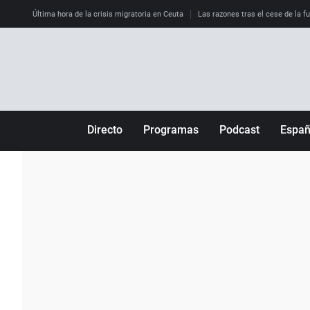
Última hora de la crisis migratoria en Ceuta
Las razones tras el cese de la f
Directo
Programas
Podcast
Espa
Más de uno
Los Perseguidos
Andalucía
Por fin
Malas decisiones
Aragón
Julia en la onda
Expedientes del más allá
Baleares
La brújula
El viaje del Guernica
Cantabria
Radioestadio
Invisibles
Cataluña
Radioestadio noche
Prohibido morirse
Comunidad de M
El colegio invisible
Esto no ha pasado
Comunitat Vale