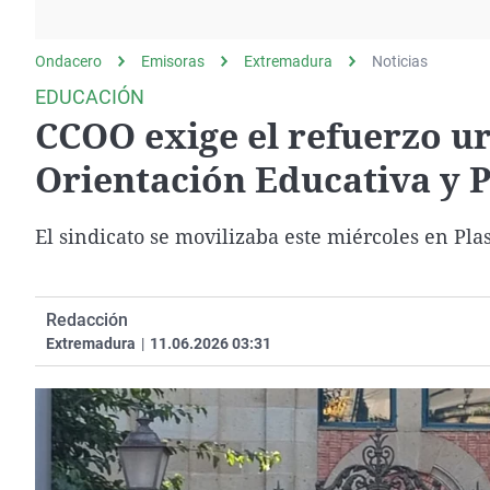
La rosa de los vientos
Caso
Extremadura
Gente viajera
Retornados
Galicia
Ondacero
Emisoras
Extremadura
Noticias
Como el perro y el
Equipo de investigación
La Rioja
EDUCACIÓN
gato
CCOO exige el refuerzo ur
Operación Viuda
Navarra
Negra
País Vasco
Orientación Educativa y 
El sindicato se movilizaba este miércoles en Pla
Redacción
Extremadura
|
11.06.2026 03:31