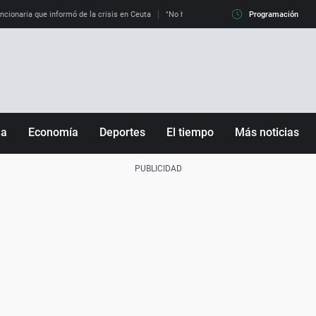
uncionaria que informó de la crisis en Ceuta
"No hay mafias, que no nos engañen": exper
Programación
ña
Economía
Deportes
El tiempo
Más noticias
Fútbol
Sociedad
Baloncesto
Mundo
Tenis
Salud
Motor
Cultura
Ciencia y Tecnología
adrid
Gastronomía
nciana
Medio ambiente