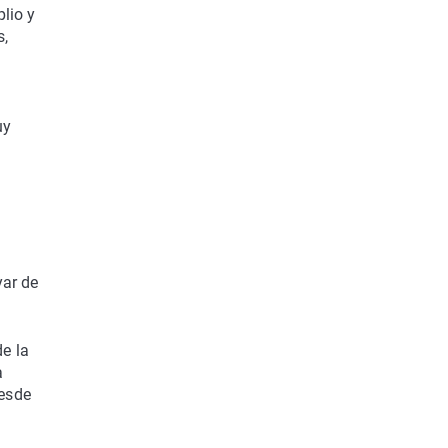
lio y
s,
uy
yar de
e la
a
desde