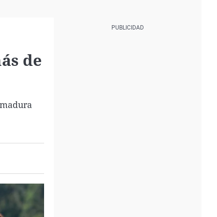
más de
remadura