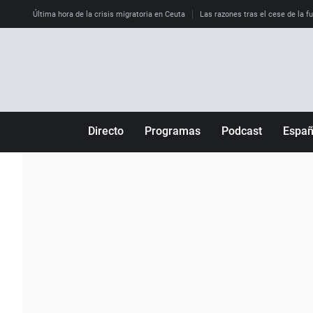
Última hora de la crisis migratoria en Ceuta
Las razones tras el cese de la f
Directo
Programas
Podcast
Espa
Más de uno
Los Perseguidos
Andalucía
Por fin
Malas decisiones
Aragón
Julia en la onda
Expedientes del más allá
Baleares
La brújula
El viaje del Guernica
Cantabria
Radioestadio
Invisibles
Cataluña
Radioestadio noche
Prohibido morirse
Comunidad de M
El colegio invisible
Esto no ha pasado
Comunitat Vale