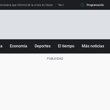
uncionaria que informó de la crisis en Ceuta
"No hay mafias, que no nos engañen": exper
Programación
ña
Economía
Deportes
El tiempo
Más noticias
Fútbol
Sociedad
Baloncesto
Mundo
Tenis
Salud
Motor
Cultura
Ciencia y Tecnología
adrid
Gastronomía
nciana
Medio ambiente