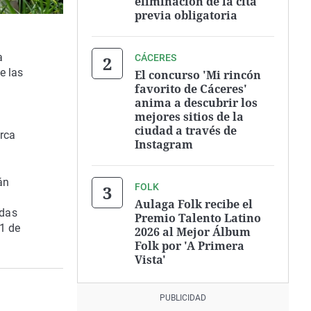
eliminación de la cita
previa obligatoria
a
CÁCERES
e las
El concurso 'Mi rincón
favorito de Cáceres'
anima a descubrir los
mejores sitios de la
ciudad a través de
erca
Instagram
án
FOLK
Aulaga Folk recibe el
adas
Premio Talento Latino
 1 de
2026 al Mejor Álbum
Folk por 'A Primera
Vista'