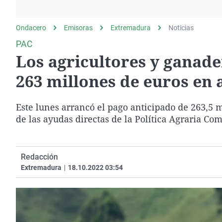
La rosa de los vientos
Caso
Extremadura
Gente viajera
Retornados
Galicia
Ondacero
Emisoras
Extremadura
Noticias
Como el perro y el
Equipo de investigación
La Rioja
PAC
gato
Los agricultores y ganad
Operación Viuda
Navarra
Negra
País Vasco
263 millones de euros en 
Este lunes arrancó el pago anticipado de 263,5 
de las ayudas directas de la Política Agraria C
Redacción
Extremadura
|
18.10.2022 03:54