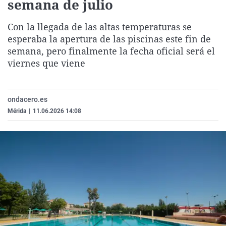
semana de julio
La rosa de los vientos
Caso
Extremadura
Virales
Con la llegada de las altas temperaturas se
Gente viajera
Retornados
Galicia
Televisión
esperaba la apertura de las piscinas este fin de
Como el perro y el gat
Equipo de investigaci
La Rioja
Elecciones
semana, pero finalmente la fecha oficial será el
Operación Viuda Negr
Navarra
viernes que viene
País Vasco
ondacero.es
Mérida
|
11.06.2026 14:08