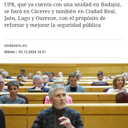
UPR, que ya cuenta con una unidad en Badajoz,
La rosa de los vientos
Caso
Extremadura
Virales
se hará en Cáceres y también en Ciudad Real,
Gente viajera
Retornados
Galicia
Televisión
Jaén, Lugo y Ourense, con el propósito de
reforzar y mejorar la seguridad pública
Como el perro y el gat
Equipo de investigaci
La Rioja
Elecciones
Operación Viuda Negr
Navarra
País Vasco
ondacero.es
Mérida
|
03.12.2024 18:31