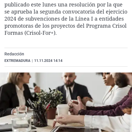
publicado este lunes una resolución por la que
La rosa de los vientos
Caso
Extremadura
Virales
se aprueba la segunda convocatoria del ejercicio
Gente viajera
Retornados
Galicia
Televisión
2024 de subvenciones de la Línea I a entidades
promotoras de los proyectos del Programa Crisol
Como el perro y el gat
Equipo de investigaci
La Rioja
Elecciones
Formas (Crisol-For+).
Operación Viuda Negr
Navarra
País Vasco
Redacción
EXTREMADURA
|
11.11.2024 14:14