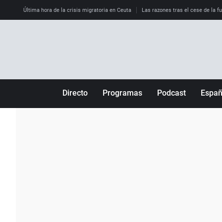
Última hora de la crisis migratoria en Ceuta
Las razones tras el cese de la f
Directo
Programas
Podcast
Espa
Más de uno
Los Perseguidos
Andalucía
Por fin
Malas decisiones
Aragón
Julia en la onda
Expedientes del más allá
Baleares
La brújula
El viaje del Guernica
Cantabria
Radioestadio
Invisibles
Cataluña
Radioestadio noche
Prohibido morirse
Comunidad de M
El colegio invisible
Esto no ha pasado
Comunitat Vale