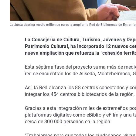
La Junta destina medio millón de euros a ampliar la Red de Bibliotecas de Extre
La Consejería de Cultura, Turismo, Jóvenes y Depo
Patrimonio Cultural, ha incorporado 12 nuevos cen
nueva ampliación que refuerza la "cohesión territor
Esta séptima fase del proyecto suma más de medio 
red se encuentran los de Aliseda, Montehermoso, Gu
Así, la Red alcanza los 88 centros conectados y co
integrar los 454 centros bibliotecarios de la regió
Gracias a esta integración miles de extremeños pod
plataformas digitales como eBiblio y eFilm y una ta
cerca de 300.000 personas en la región.
"Trabajamos para que todos los ciudadanos, vivan 