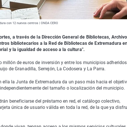
madura con 12 nuevos centros | ONDA CERO
rtes, a través de la Dirección General de Bibliotecas, Archivo
tros bibliotecarios a la Red de Bibliotecas de Extremadura e
ial y la igualdad de acceso a la cultura".
millón de euros de inversión y entre los municipios adheridos
ijo de Granadilla, Serrejón, La Codosera y La Parra.
n ella la Junta de Extremadura da un paso más hacia el objeti
n, independientemente del tamaño o localización del municipio.
rán beneficiarse del préstamo en red, el catálogo colectivo,
rjeta única de usuario válida en toda la red, de la que ya disfr
donde vivan, tengan acceso a los mismos servicios culturales