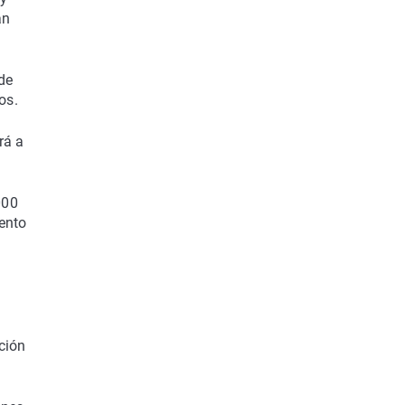
an
de
os.
rá a
000
mento
ción