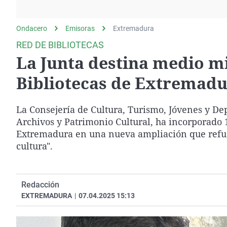
La rosa de los vientos
Caso
Extremadura
Gente viajera
Retornados
Galicia
Ondacero
Emisoras
Extremadura
Como el perro y el
Equipo de investigación
La Rioja
RED DE BIBLIOTECAS
gato
La Junta destina medio mi
Operación Viuda
Navarra
Negra
País Vasco
Bibliotecas de Extremadu
La Consejería de Cultura, Turismo, Jóvenes y Dep
Archivos y Patrimonio Cultural, ha incorporado 1
Extremadura en una nueva ampliación que refuerz
cultura".
Redacción
EXTREMADURA
|
07.04.2025 15:13