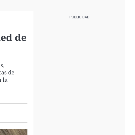
Red de
s,
cas de
 la