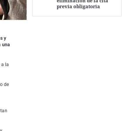
eliminación de la cita
previa obligatoria
s y
n una
 a la
vo de
utan
 y