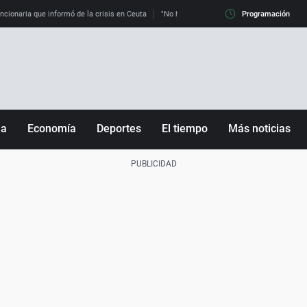
uncionaria que informó de la crisis en Ceuta
"No hay mafias, que no nos engañen": exper
Programación
ña
Economía
Deportes
El tiempo
Más noticias
Fútbol
Sociedad
Baloncesto
Mundo
Tenis
Salud
Motor
Cultura
Ciencia y Tecnología
adrid
Gastronomía
nciana
Medio ambiente