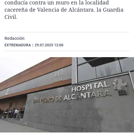
conducía contra un muro en la localidad
La rosa de los vientos
Caso
Extremadura
Virales
cacereña de Valencia de Alcántara. la Guardia
Gente viajera
Retornados
Galicia
Televisión
Civil.
Como el perro y el gat
Equipo de investigaci
La Rioja
Elecciones
Operación Viuda Negr
Navarra
Redacción
EXTREMADURA
|
29.07.2025 12:00
País Vasco