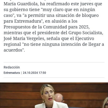
María Guardiola, ha reafirmado este jueves que
La rosa de los vientos
Caso
Extremadura
Virales
su gobierno tiene "muy claro que en ningún
Gente viajera
Retornados
Galicia
Televisión
caso", va "a permitir una situación de bloqueo
para Extremadura", en alusión a los
Como el perro y el gat
Equipo de investigaci
La Rioja
Elecciones
Presupuestos de la Comunidad para 2025,
Operación Viuda Negr
Navarra
mientras que el presidente del Grupo Socialista,
José María Vergeles, señala que el Ejecutivo
País Vasco
regional "no tiene ninguna intención de llegar a
acuerdos".
Redacción
Extremadura
|
24.10.2024 17:50