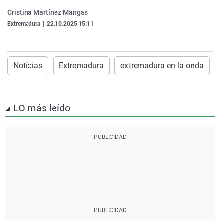
La rosa de los vientos
Caso
Extremadura
Virales
Cristina Martínez Mangas
Extremadura
|
22.10.2025 15:11
Gente viajera
Retornados
Galicia
Televisión
Como el perro y el gat
Equipo de investigaci
La Rioja
Elecciones
Operación Viuda Negr
Navarra
Noticias
Extremadura
extremadura en la onda
País Vasco
LO más leído