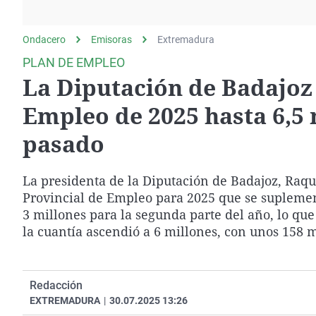
La rosa de los vientos
Caso
Extremadura
Gente viajera
Retornados
Galicia
Ondacero
Emisoras
Extremadura
Como el perro y el
Equipo de investigación
La Rioja
PLAN DE EMPLEO
gato
La Diputación de Badajoz 
Operación Viuda
Navarra
Negra
País Vasco
Empleo de 2025 hasta 6,5 
pasado
La presidenta de la Diputación de Badajoz, Raque
Provincial de Empleo para 2025 que se suplement
3 millones para la segunda parte del año, lo qu
la cuantía ascendió a 6 millones, con unos 158 m
Redacción
EXTREMADURA
|
30.07.2025 13:26