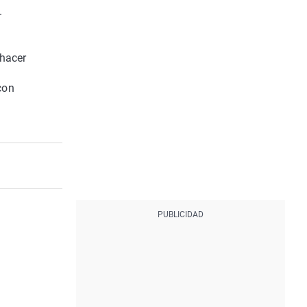
.
 hacer
con