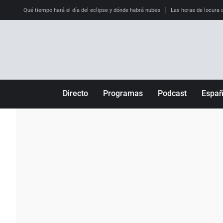
Qué tiempo hará el día del eclipse y dónde habrá nubes
Las horas de locura qu
Directo
Programas
Podcast
Espa
Más de uno
Los Perseguidos
Andalucía
Por fin
Malas decisiones
Aragón
Julia en la onda
Expedientes del más allá
Baleares
La brújula
El viaje del Guernica
Cantabria
Radioestadio
Invisibles
Cataluña
Radioestadio noche
Prohibido morirse
Comunidad de M
El colegio invisible
Esto no ha pasado
Comunitat Vale