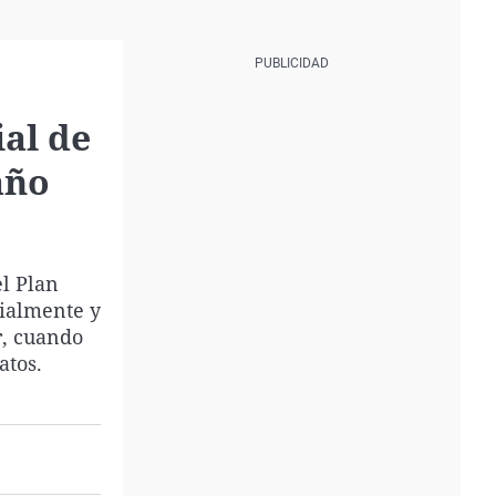
al de
año
el Plan
cialmente y
r, cuando
atos.