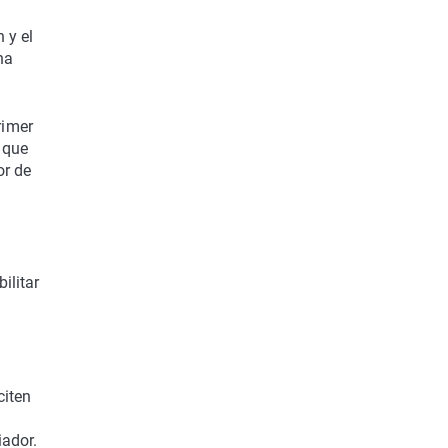
 y el
na
rimer
 que
or de
ilitar
citen
iador.