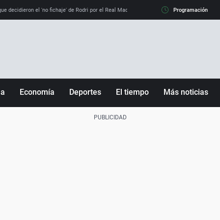
e decidieron el 'no fichaje' de Rodri por el Real Madrid y su 'sí' al Barça
Programación
La llamada de
ña
Economía
Deportes
El tiempo
Más noticias
Fútbol
Sociedad
Baloncesto
Mundo
Tenis
Salud
Motor
Cultura
Ciencia y Tecnología
adrid
Gastronomía
nciana
Medio ambiente