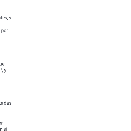
les, y
 por
que
", y
a
atadas
or
n el