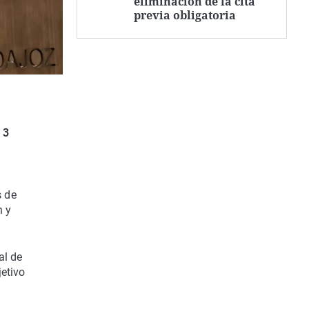
eliminación de la cita
previa obligatoria
 3
s de
n y
al de
jetivo