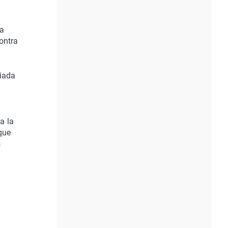
la
ontra
riada
a la
que
s
l