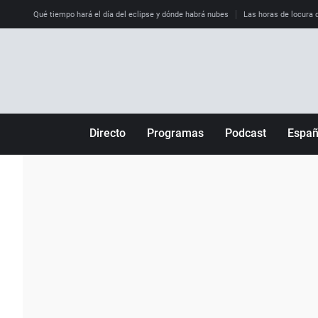
Qué tiempo hará el día del eclipse y dónde habrá nubes
Las horas de locura qu
Directo
Programas
Podcast
Espa
Más de uno
Los Perseguidos
Andalucía
Por fin
Malas decisiones
Aragón
Julia en la onda
Expedientes del más allá
Baleares
La brújula
El viaje del Guernica
Cantabria
Radioestadio
Invisibles
Cataluña
Radioestadio noche
Prohibido morirse
Comunidad de M
El colegio invisible
Esto no ha pasado
Comunitat Vale