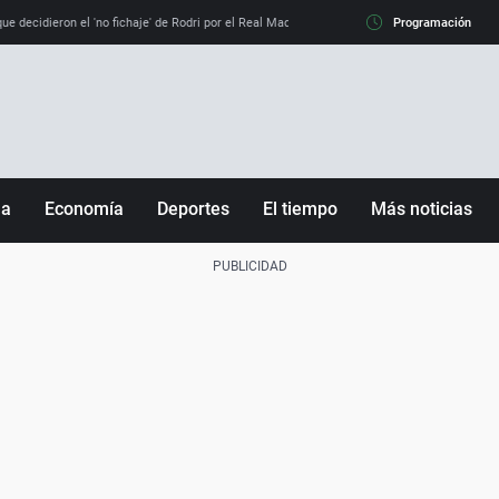
e decidieron el 'no fichaje' de Rodri por el Real Madrid y su 'sí' al Barça
Programación
La llamada de
ña
Economía
Deportes
El tiempo
Más noticias
Fútbol
Sociedad
Baloncesto
Mundo
Tenis
Salud
Motor
Cultura
Ciencia y Tecnología
adrid
Gastronomía
nciana
Medio ambiente