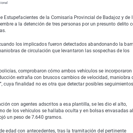
cional
de Estupefacientes de la Comisaría Provincial de Badajoz y de 
iembre a la detención de tres personas por un presunto delito c
as.
cuando los implicados fueron detectados abandonando la bar
maniobras de circulación que levantaron las sospechas de los
s policías, comprobaron cómo ambos vehículos se incorporaron 
nducción extraña con bruscos cambios de velocidad, maniobra 
”, cuya finalidad no es otra que detectar posibles seguimiento
ión con agentes adscritos a esa plantilla, se les dio el alto,
no de los vehículos se hallaba oculta y en bolsas envasadas a
rojó un peso de 7.640 gramos.
de edad con antecedentes, tras la tramitación del pertinente