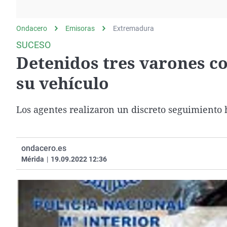
La rosa de los vientos
Caso
Extremadura
Gente viajera
Retornados
Galicia
Ondacero
Emisoras
Extremadura
Como el perro y el
Equipo de investigación
La Rioja
SUCESO
gato
Detenidos tres varones c
Operación Viuda
Navarra
Negra
País Vasco
su vehículo
Los agentes realizaron un discreto seguimiento 
ondacero.es
Mérida
|
19.09.2022 12:36