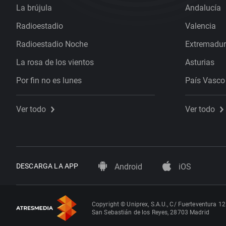
La brújula
Andalucía
Radioestadio
Valencia
Radioestadio Noche
Extremadu
La rosa de los vientos
Asturias
Por fin no es lunes
País Vasco
Ver todo
Ver todo
DESCARGA LA APP
Android
iOS
Copyright © Uniprex, S.A.U., C/ Fuerteventura 12
San Sebastián de los Reyes, 28703 Madrid