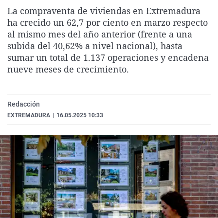
La rosa de los vientos
Caso
Extremadura
Virales
La compraventa de viviendas en Extremadura
ha crecido un 62,7 por ciento en marzo respecto
Gente viajera
Retornados
Galicia
Televisión
al mismo mes del año anterior (frente a una
Como el perro y el gat
Equipo de investigaci
La Rioja
Elecciones
subida del 40,62% a nivel nacional), hasta
sumar un total de 1.137 operaciones y encadena
Operación Viuda Negr
Navarra
nueve meses de crecimiento.
País Vasco
Redacción
EXTREMADURA
|
16.05.2025 10:33