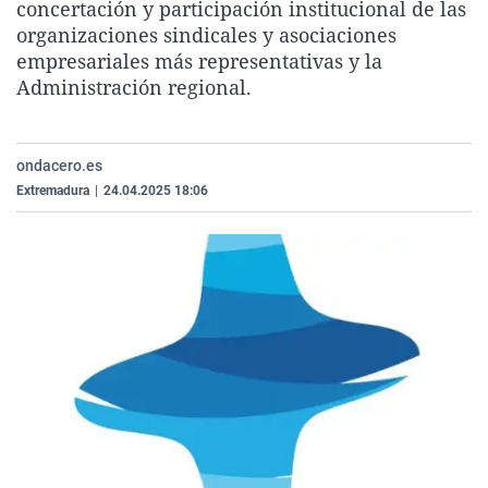
concertación y participación institucional de las
La rosa de los vientos
Caso
Extremadura
Virales
organizaciones sindicales y asociaciones
Gente viajera
Retornados
Galicia
Televisión
empresariales más representativas y la
Administración regional.
Como el perro y el gat
Equipo de investigaci
La Rioja
Elecciones
Operación Viuda Negr
Navarra
ondacero.es
País Vasco
Extremadura
|
24.04.2025 18:06