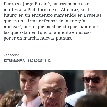
Europeo, Jorge Buxadé, ha trasladado este
La rosa de los vientos
Caso
Extremadura
Virales
martes a la Plataforma 'Sí a Almaraz, sí al
Gente viajera
Retornados
Galicia
Televisión
futuro' en un encuentro mantenido en Bruselas,
que es un "firme defensor de la energía
Como el perro y el gat
Equipo de investigaci
La Rioja
Elecciones
nuclear", por lo que ha abogado por mantener
Operación Viuda Negr
Navarra
las que están en funcionamiento e incluso
poner en marcha nuevas plantas.
País Vasco
Redacción
EXTREMADURA
|
18.03.2025 18:42