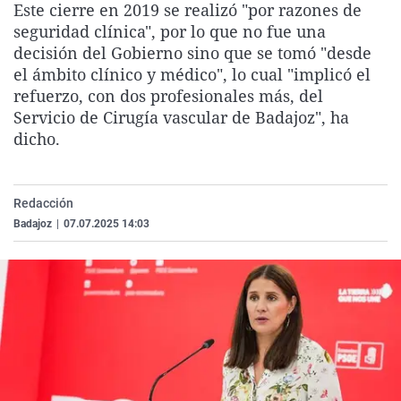
Este cierre en 2019 se realizó "por razones de
La rosa de los vientos
Caso
Extremadura
Virales
seguridad clínica", por lo que no fue una
Gente viajera
Retornados
Galicia
Televisión
decisión del Gobierno sino que se tomó "desde
el ámbito clínico y médico", lo cual "implicó el
Como el perro y el gat
Equipo de investigaci
La Rioja
Elecciones
refuerzo, con dos profesionales más, del
Operación Viuda Negr
Navarra
Servicio de Cirugía vascular de Badajoz", ha
dicho.
País Vasco
Redacción
Badajoz
|
07.07.2025 14:03