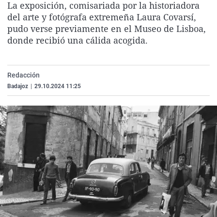
La exposición, comisariada por la historiadora
La rosa de los vientos
Caso
Extremadura
Virales
del arte y fotógrafa extremeña Laura Covarsí,
Gente viajera
Retornados
Galicia
Televisión
pudo verse previamente en el Museo de Lisboa,
donde recibió una cálida acogida.
Como el perro y el gat
Equipo de investigaci
La Rioja
Elecciones
Operación Viuda Negr
Navarra
Redacción
País Vasco
Badajoz
|
29.10.2024 11:25