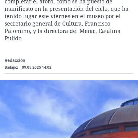
completar el aforo, como se ha puesto de
La rosa de los vientos
Caso
Extremadura
Virales
manifiesto en la presentación del ciclo, que ha
tenido lugar este viernes en el museo por el
Gente viajera
Retornados
Galicia
Televisión
secretario general de Cultura, Francisco
Como el perro y el gat
Equipo de investigaci
La Rioja
Elecciones
Palomino, y la directora del Meiac, Catalina
Pulido.
Operación Viuda Negr
Navarra
País Vasco
Redacción
Badajoz
|
09.05.2025 14:02