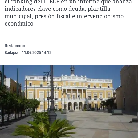
el ránking del ILECE en un informe que analiza
La rosa de los vientos
Caso
Extremadura
Virales
indicadores clave como deuda, plantilla
municipal, presión fiscal e intervencionismo
Gente viajera
Retornados
Galicia
Televisión
económico.
Como el perro y el gat
Equipo de investigaci
La Rioja
Elecciones
Operación Viuda Negr
Navarra
Redacción
País Vasco
Badajoz
|
11.06.2025 14:12