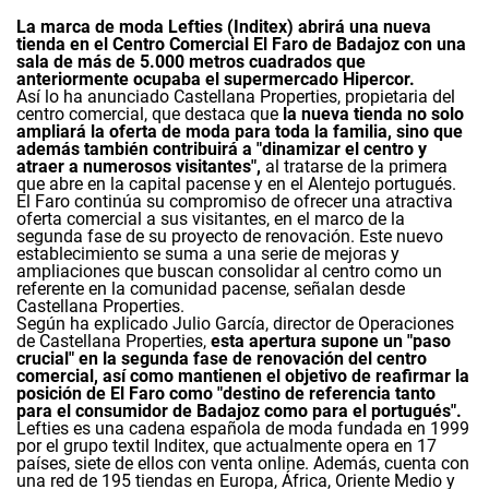
La marca de moda Lefties (Inditex) abrirá una nueva
tienda en el Centro Comercial El Faro de Badajoz con una
sala de más de 5.000 metros cuadrados que
anteriormente ocupaba el supermercado Hipercor.
Así lo ha anunciado Castellana Properties, propietaria del
centro comercial, que destaca que
la nueva tienda no solo
ampliará la oferta de moda para toda la familia, sino que
además también contribuirá a "dinamizar el centro y
atraer a numerosos visitantes",
al tratarse de la primera
que abre en la capital pacense y en el Alentejo portugués.
El Faro continúa su compromiso de ofrecer una atractiva
oferta comercial a sus visitantes, en el marco de la
segunda fase de su proyecto de renovación. Este nuevo
establecimiento se suma a una serie de mejoras y
ampliaciones que buscan consolidar al centro como un
referente en la comunidad pacense, señalan desde
Castellana Properties.
Según ha explicado Julio García, director de Operaciones
de Castellana Properties,
esta apertura supone un "paso
crucial" en la segunda fase de renovación del centro
comercial, así como mantienen el objetivo de reafirmar la
posición de El Faro como "destino de referencia tanto
para el consumidor de Badajoz como para el portugués".
Lefties es una cadena española de moda fundada en 1999
por el grupo textil Inditex, que actualmente opera en 17
países, siete de ellos con venta online. Además, cuenta con
una red de 195 tiendas en Europa, África, Oriente Medio y