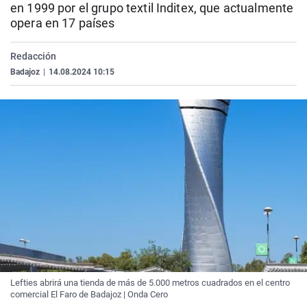
en 1999 por el grupo textil Inditex, que actualmente
La rosa de los vientos
Caso
Extremadura
Virales
opera en 17 países
Gente viajera
Retornados
Galicia
Televisión
Redacción
Como el perro y el gat
Equipo de investigaci
La Rioja
Elecciones
Badajoz
|
14.08.2024 10:15
Operación Viuda Negr
Navarra
País Vasco
Lefties abrirá una tienda de más de 5.000 metros cuadrados en el centro
comercial El Faro de Badajoz | Onda Cero