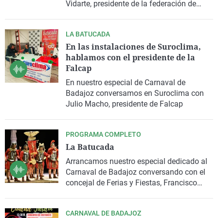
Vidarte, presidente de la federación de
artefactos, y Abdona Seco, del grupo
menor 'Salchimpapas'
LA BATUCADA
En las instalaciones de Suroclima,
hablamos con el presidente de la
Falcap
En nuestro especial de Carnaval de
Badajoz conversamos en Suroclima con
Julio Macho, presidente de Falcap
PROGRAMA COMPLETO
La Batucada
Arrancamos nuestro especial dedicado al
Carnaval de Badajoz conversando con el
concejal de Ferias y Fiestas, Francisco
Javier Gutiérrez, y charlando con la
Asociación de Vecinos de Ciudad Jardín
CARNAVAL DE BADAJOZ
por sus actividades de cara a la fiesta