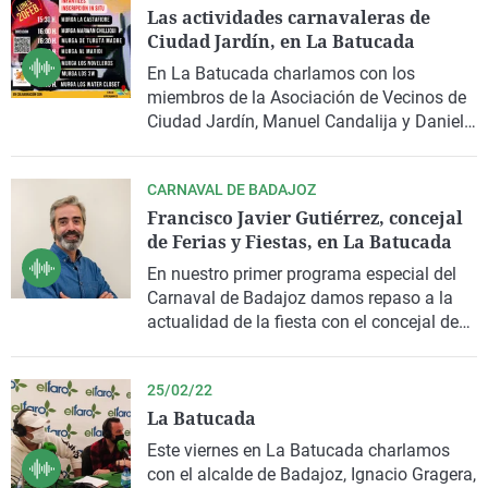
Las actividades carnavaleras de
grande de la ciudad
Ciudad Jardín, en La Batucada
En La Batucada charlamos con los
miembros de la Asociación de Vecinos de
Ciudad Jardín, Manuel Candalija y Daniel
Luna, para conocer sus actividades
programadas para el lunes de carnaval
CARNAVAL DE BADAJOZ
Francisco Javier Gutiérrez, concejal
de Ferias y Fiestas, en La Batucada
En nuestro primer programa especial del
Carnaval de Badajoz damos repaso a la
actualidad de la fiesta con el concejal de
Ferias y Fiestas, Francisco Javier Gutiérrez
25/02/22
La Batucada
Este viernes en La Batucada charlamos
con el alcalde de Badajoz, Ignacio Gragera,