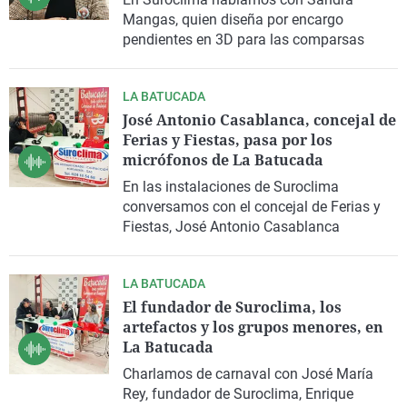
La rosa de los vientos
Caso
Extremadura
Virales
Mangas, quien diseña por encargo
pendientes en 3D para las comparsas
Gente viajera
Retornados
Galicia
Televisión
Como el perro y el gat
Equipo de investigaci
La Rioja
Elecciones
LA BATUCADA
Operación Viuda Negr
Navarra
José Antonio Casablanca, concejal de
Ferias y Fiestas, pasa por los
País Vasco
micrófonos de La Batucada
En las instalaciones de Suroclima
conversamos con el concejal de Ferias y
Fiestas, José Antonio Casablanca
LA BATUCADA
El fundador de Suroclima, los
artefactos y los grupos menores, en
La Batucada
Charlamos de carnaval con José María
Rey, fundador de Suroclima, Enrique