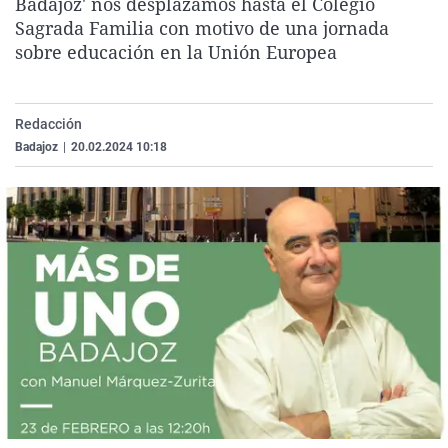
Badajoz' nos desplazamos hasta el Colegio
La rosa de los vientos
Caso
Extremadura
Virales
Sagrada Familia con motivo de una jornada
sobre educación en la Unión Europea
Gente viajera
Retornados
Galicia
Televisión
Como el perro y el gat
Equipo de investigaci
La Rioja
Elecciones
Operación Viuda Negr
Navarra
Redacción
Badajoz
|
20.02.2024 10:18
País Vasco