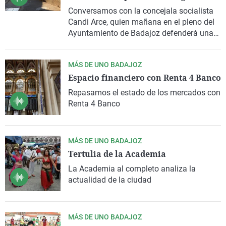
La rosa de los vientos
Caso
Extremadura
Virales
Conversamos con la concejala socialista
Candi Arce, quien mañana en el pleno del
Gente viajera
Retornados
Galicia
Televisión
Ayuntamiento de Badajoz defenderá una
Como el perro y el gat
Equipo de investigaci
La Rioja
Elecciones
moción de su grupo solicitando una plan
de actuación para la mejora en
Operación Viuda Negr
Navarra
MÁS DE UNO BADAJOZ
accesibilidad de la barriada de Santa
Espacio financiero con Renta 4 Banco
Engracia-UVA-800
País Vasco
Repasamos el estado de los mercados con
Renta 4 Banco
MÁS DE UNO BADAJOZ
Tertulia de la Academia
La Academia al completo analiza la
actualidad de la ciudad
MÁS DE UNO BADAJOZ