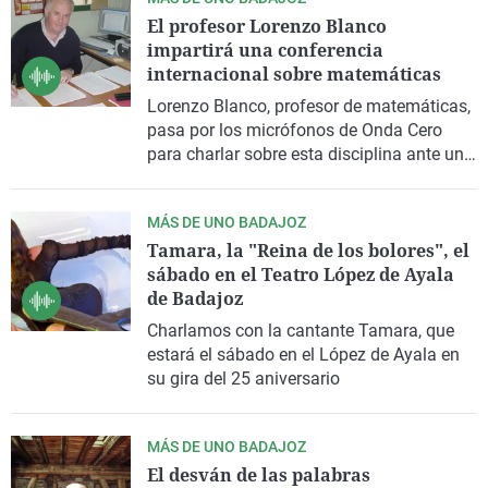
El profesor Lorenzo Blanco
impartirá una conferencia
internacional sobre matemáticas
Lorenzo Blanco, profesor de matemáticas,
pasa por los micrófonos de Onda Cero
para charlar sobre esta disciplina ante una
conferencia que pronunciará de forma
telemática a través de la Universidad de
MÁS DE UNO BADAJOZ
Los Andes de Colombia
Tamara, la "Reina de los bolores", el
sábado en el Teatro López de Ayala
de Badajoz
Charlamos con la cantante Tamara, que
estará el sábado en el López de Ayala en
su gira del 25 aniversario
MÁS DE UNO BADAJOZ
El desván de las palabras