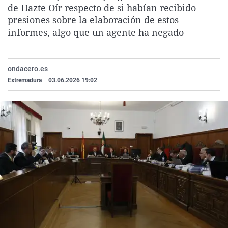
de Hazte Oír respecto de si habían recibido
La rosa de los vientos
Caso
Extremadura
Virales
presiones sobre la elaboración de estos
Gente viajera
Retornados
Galicia
Televisión
informes, algo que un agente ha negado
Como el perro y el gat
Equipo de investigaci
La Rioja
Elecciones
Operación Viuda Negr
Navarra
ondacero.es
País Vasco
Extremadura
|
03.06.2026 19:02