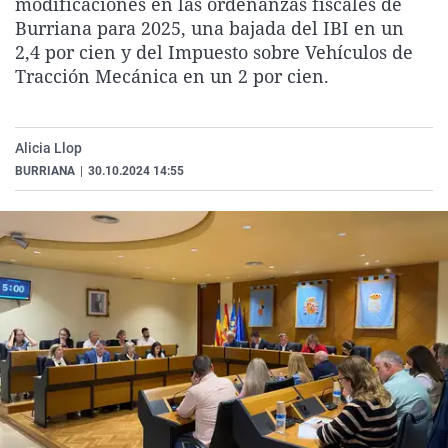
modificaciones en las ordenanzas fiscales de
La rosa de los vientos
Caso
Extremadura
Virales
Burriana para 2025, una bajada del IBI en un
2,4 por cien y del Impuesto sobre Vehículos de
Gente viajera
Retornados
Galicia
Televisión
Tracción Mecánica en un 2 por cien.
Como el perro y el gat
Equipo de investigaci
La Rioja
Elecciones
Operación Viuda Negr
Navarra
Alicia Llop
País Vasco
BURRIANA
|
30.10.2024 14:55