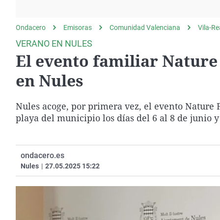
La rosa de los vientos
Caso
Extremadura
Gente viajera
Retornados
Galicia
Ondacero
Emisoras
Comunidad Valenciana
Vila-Re
Como el perro y el
Equipo de investigación
La Rioja
VERANO EN NULES
gato
El evento familiar Nature
Operación Viuda
Navarra
Negra
País Vasco
en Nules
Nules acoge, por primera vez, el evento Nature F
playa del municipio los días del 6 al 8 de junio 
ondacero.es
Nules
|
27.05.2025 15:22