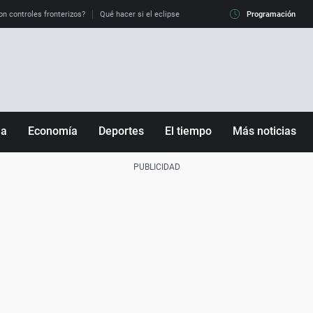
on controles fronterizos?
Qué hacer si el eclipse me pilla conduciendo
Programación
Qué tiempo 
ña
Economía
Deportes
El tiempo
Más noticias
Fútbol
Sociedad
Baloncesto
Mundo
Tenis
Salud
Motor
Cultura
Ciencia y Tecnología
adrid
Gastronomía
nciana
Medio ambiente