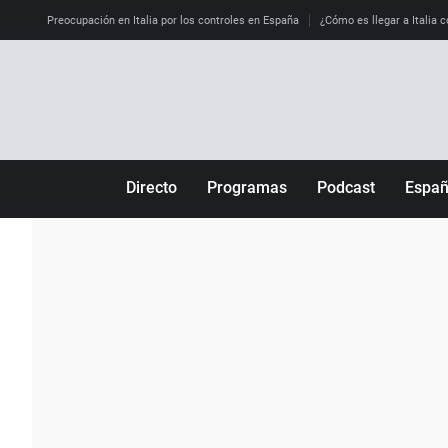
Preocupación en Italia por los controles en España
¿Cómo es llegar a Italia c
Directo
Programas
Podcast
Espa
Más de uno
Los Perseguidos
Andalucía
Por fin
Malas decisiones
Aragón
Julia en la onda
Expedientes del más allá
Baleares
La brújula
El viaje del Guernica
Cantabria
Radioestadio
Invisibles
Cataluña
Radioestadio noche
Prohibido morirse
Comunidad de M
El colegio invisible
Esto no ha pasado
Comunitat Vale