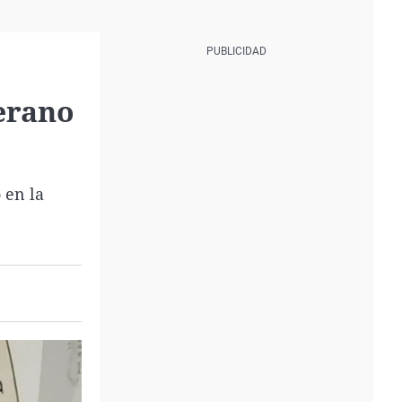
verano
 en la