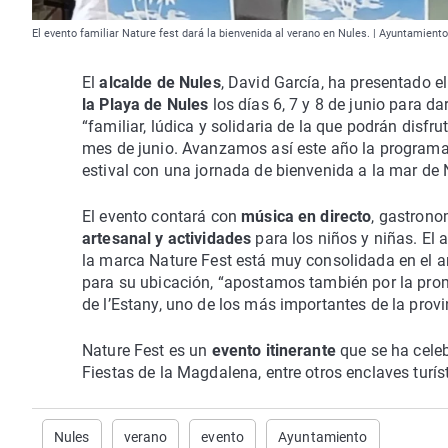
El evento familiar Nature fest dará la bienvenida al verano en Nules. | Ayuntamient
El
alcalde de Nules
, David García, ha presentado e
la Playa de Nules
los días 6, 7 y 8 de junio para da
“familiar, lúdica y solidaria de la que podrán disfr
mes de junio. Avanzamos así este año la program
estival con una jornada de bienvenida a la mar de 
El evento contará con
música en directo
, gastrono
artesanal y actividades
para los niños y niñas. El 
la marca Nature Fest está muy consolidada en el a
para su ubicación, “apostamos también por la promo
de l’Estany, uno de los más importantes de la provi
Nature Fest es un
evento itinerante
que se ha cele
Fiestas de la Magdalena, entre otros enclaves turí
Nules
verano
evento
Ayuntamiento