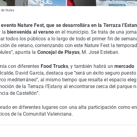
o de Nules
l
evento Nature Fest, que se desarrollára en la Terraza l’Esta
r la
bienvenida al verano
en el municipio. Se trata de una jorn
utar todos los públicos a lo largo de todo el primer fin de seman
ación de verano, comenzando con este Nature Fest la tempora
Nules”, apunta la
Concejal de Playas
, M. José Esteban.
mía con diferentes
Food Trucks
, y también habrá un
mercado
alcalde, David García, destaca que “será un éxito seguro puesto
rco mediterráneo”, al mismo tiempo que resalta el espacio eleg
ción de la Terraza l’Estany al encontrarse cerca del parque n
ncia de Castellón”.
brado en diferentes lugares con una alta participación como en
sticos de la Comunitat Valenciana.