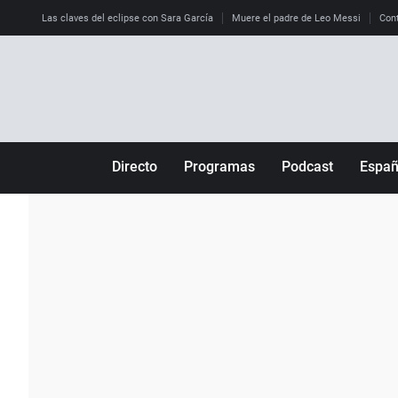
Las claves del eclipse con Sara García
Muere el padre de Leo Messi
Cont
Directo
Programas
Podcast
Espa
Más de uno
Los Perseguidos
Andalucía
Por fin
Malas decisiones
Aragón
Julia en la onda
Expedientes del más allá
Baleares
La brújula
El viaje del Guernica
Cantabria
Radioestadio
Invisibles
Cataluña
Radioestadio noche
Prohibido morirse
Comunidad de M
El colegio invisible
Esto no ha pasado
Comunitat Vale