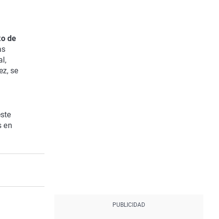
to de
as
l,
ez, se
este
s en