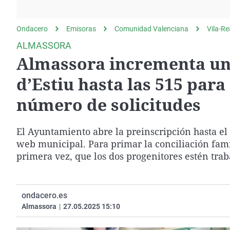
La rosa de los vientos
Caso
Extremadura
Gente viajera
Retornados
Galicia
Ondacero
Emisoras
Comunidad Valenciana
Vila-Re
Como el perro y el
Equipo de investigación
La Rioja
ALMASSORA
gato
Almassora incrementa un 
Operación Viuda
Navarra
Negra
País Vasco
d’Estiu hasta las 515 par
número de solicitudes
El Ayuntamiento abre la preinscripción hasta el 
web municipal. Para primar la conciliación famil
primera vez, que los dos progenitores estén trab
ondacero.es
Almassora
|
27.05.2025 15:10