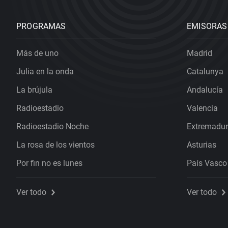
PROGRAMAS
EMISORAS
Más de uno
Madrid
Julia en la onda
Catalunya
La brújula
Andalucía
Radioestadio
Valencia
Radioestadio Noche
Extremadu
La rosa de los vientos
Asturias
Por fin no es lunes
País Vasco
Ver todo
Ver todo