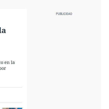
la
co en la
por