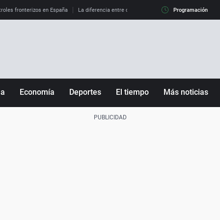
roles fronterizos en España
La diferencia entre observar el eclipse al 99% y al 100%
Programación
ña
Economía
Deportes
El tiempo
Más noticias
Fútbol
Sociedad
Baloncesto
Mundo
Tenis
Salud
Motor
Cultura
Ciencia y Tecnología
adrid
Gastronomía
nciana
Medio ambiente