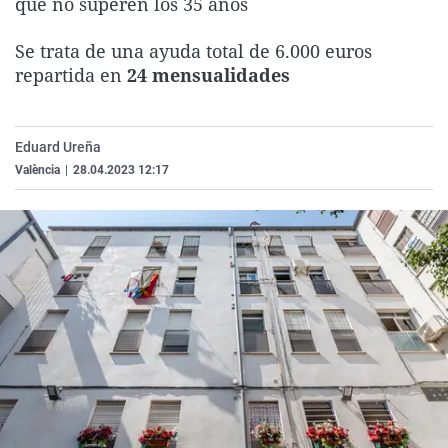
que no superen los 35 años
La rosa de los vientos
Caso
Extremadura
Virales
Se trata de una ayuda total de 6.000 euros
Gente viajera
Retornados
Galicia
Televisión
repartida en
24 mensualidades
Como el perro y el gat
Equipo de investigaci
La Rioja
Elecciones
Operación Viuda Negr
Navarra
Eduard Ureña
País Vasco
València
|
28.04.2023 12:17