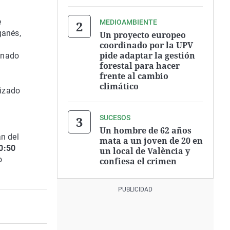
e
MEDIOAMBIENTE
ganés,
Un proyecto europeo
coordinado por la UPV
pide adaptar la gestión
onado
forestal para hacer
frente al cambio
climático
nizado
SUCESOS
Un hombre de 62 años
n del
mata a un joven de 20 en
0:50
un local de València y
o
confiesa el crimen