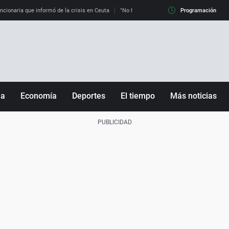
uncionaria que informó de la crisis en Ceuta
"No hay mafias, que no nos engañen": exper
Programación
ña
Economía
Deportes
El tiempo
Más noticias
Fútbol
Sociedad
Baloncesto
Mundo
Tenis
Salud
Motor
Cultura
Ciencia y Tecnología
adrid
Gastronomía
nciana
Medio ambiente