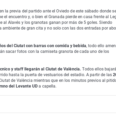
n la previa del partido ante el Oviedo de este sábado donde s
e el encuentro y, o bien el Granada pierde en casa frente al Le
e al Alavés y los granotas ganan por más de 5 goles. Siendo
 ambiente de gran cita y no solo con las dos entradas por ab
ños del Ciutat con barras con comida y bebida
, todo ello ame
n sacar fotos con la camiseta granota de cada uno de los
nico y staff llegarán al Ciutat de València.
Todos ellos bajará
rido hasta la puerta de vestuarios del estadio. A partir de las
2
Ciutat de València mientras que en los minutos previos al pitid
imno del Levante UD
a capella.