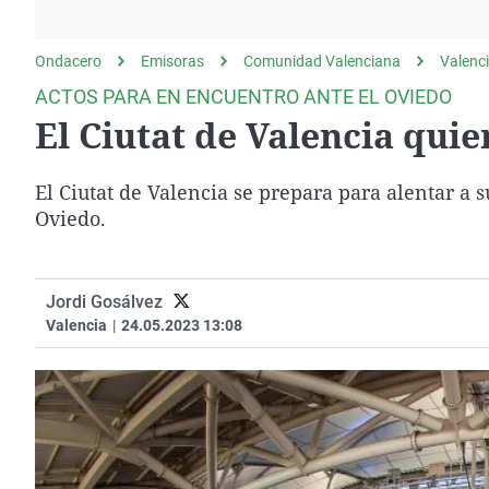
La rosa de los vientos
Caso
Extremadura
Gente viajera
Retornados
Galicia
Ondacero
Emisoras
Comunidad Valenciana
Valenc
Como el perro y el
Equipo de investigación
La Rioja
ACTOS PARA EN ENCUENTRO ANTE EL OVIEDO
gato
El Ciutat de Valencia qui
Operación Viuda
Navarra
Negra
País Vasco
El Ciutat de Valencia se prepara para alentar a s
Oviedo.
Jordi Gosálvez
Valencia
|
24.05.2023 13:08