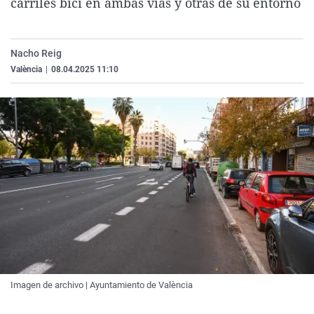
carriles bici en ambas vías y otras de su entorno
La rosa de los vientos
Caso
Extremadura
Virales
Gente viajera
Retornados
Galicia
Televisión
Nacho Reig
Como el perro y el gat
Equipo de investigaci
La Rioja
Elecciones
València
|
08.04.2025 11:10
Operación Viuda Negr
Navarra
País Vasco
Imagen de archivo | Ayuntamiento de València