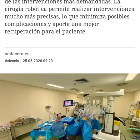
de las intervenciones más demandadas. La
La rosa de los vientos
Caso
Extremadura
Virales
cirugía robótica permite realizar intervenciones
mucho más precisas, lo que minimiza posibles
Gente viajera
Retornados
Galicia
Televisión
complicaciones y aporta una mejor
Como el perro y el gat
Equipo de investigaci
La Rioja
Elecciones
recuperación para el paciente
Operación Viuda Negr
Navarra
País Vasco
ondacero.es
Valencia
|
25.05.2026 09:23