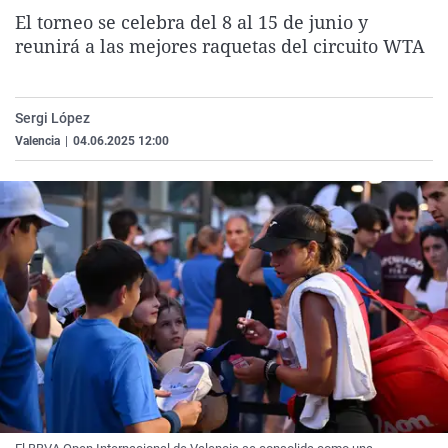
La rosa de los vientos
Caso
Extremadura
Virales
El torneo se celebra del 8 al 15 de junio y
reunirá a las mejores raquetas del circuito WTA
Gente viajera
Retornados
Galicia
Televisión
Como el perro y el gat
Equipo de investigaci
La Rioja
Elecciones
Sergi López
Operación Viuda Negr
Navarra
Valencia
|
04.06.2025 12:00
País Vasco